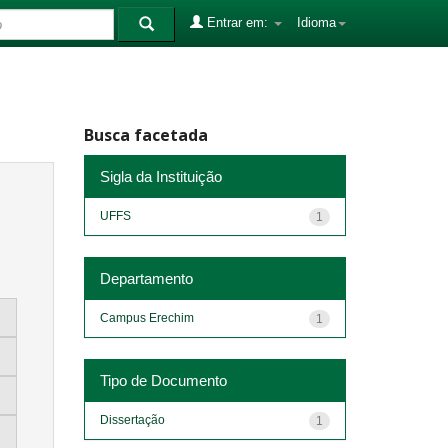
Entrar em:
Idioma
Busca facetada
Sigla da Instituição
UFFS
1
Departamento
Campus Erechim
1
Tipo de Documento
Dissertação
1