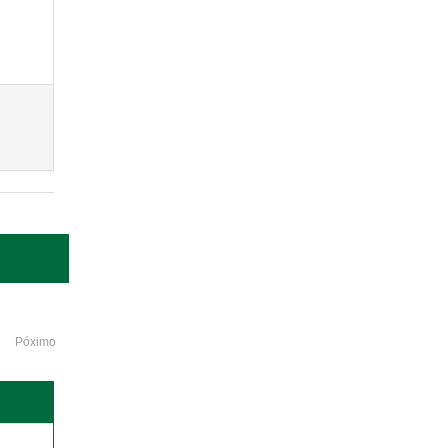
Póximo
o