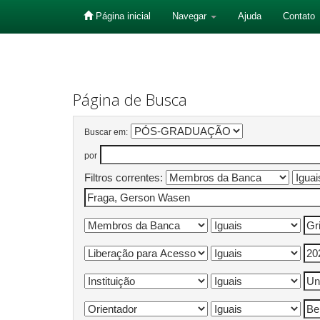
Página inicial
Navegar
Ajuda
Contato
Skip
navigation
Página de Busca
Buscar em:
por
Filtros correntes: