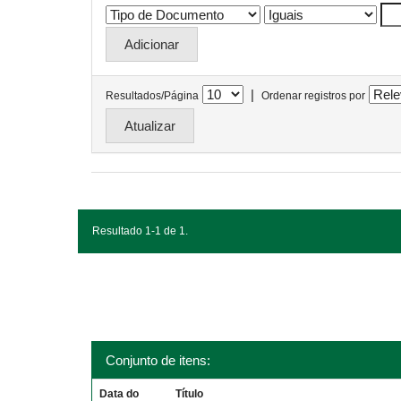
|
Resultados/Página
Ordenar registros por
Resultado 1-1 de 1.
Conjunto de itens:
Data do
Título