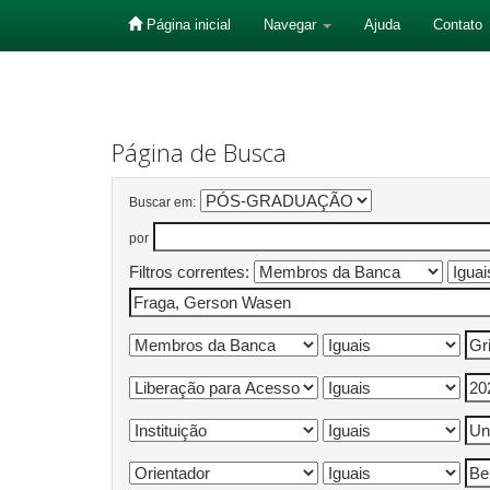
Página inicial
Navegar
Ajuda
Contato
Skip
navigation
Página de Busca
Buscar em:
por
Filtros correntes: