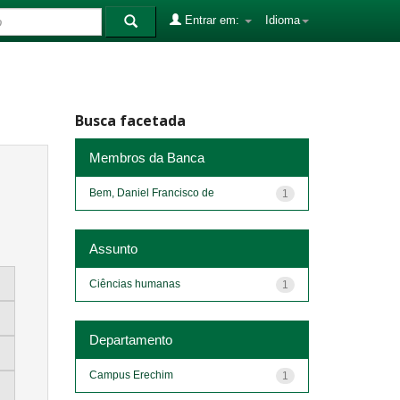
Entrar em:
Idioma
Busca facetada
Membros da Banca
Bem, Daniel Francisco de
1
Assunto
Ciências humanas
1
Departamento
Campus Erechim
1