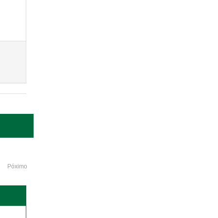
Póximo
o