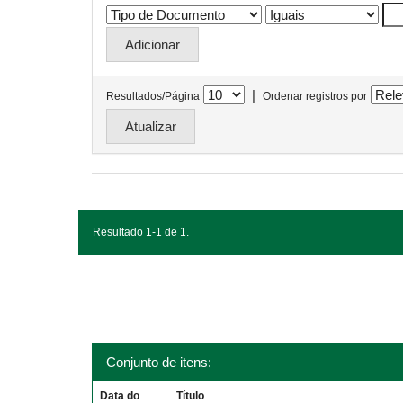
|
Resultados/Página
Ordenar registros por
Resultado 1-1 de 1.
Conjunto de itens:
Data do
Título