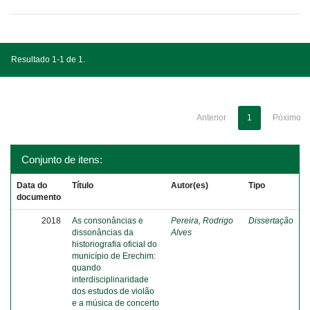
Resultado 1-1 de 1.
Anterior
1
Póximo
Conjunto de itens:
Data do
Título
Autor(es)
Tipo
documento
2018
As consonâncias e
Pereira, Rodrigo
Dissertação
dissonâncias da
Alves
historiografia oficial do
município de Erechim:
quando
interdisciplinaridade
dos estudos de violão
e a música de concerto