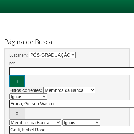
Skip
navigation
Página de Busca
Buscar em:
por
Filtros correntes: