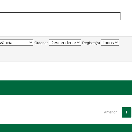
Ordenar
Registro(s)
Anterior
1