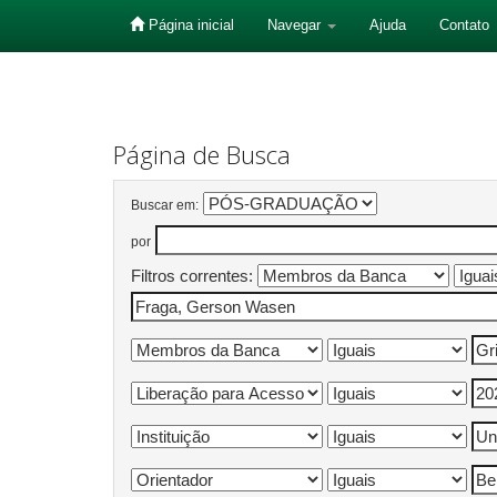
Página inicial
Navegar
Ajuda
Contato
Skip
navigation
Página de Busca
Buscar em:
por
Filtros correntes: