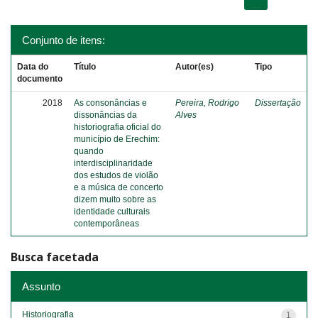
Conjunto de itens:
Data do
Título
Autor(es)
Tipo
documento
2018
As consonâncias e
Pereira, Rodrigo
Dissertação
dissonâncias da
Alves
historiografia oficial do
município de Erechim:
quando
interdisciplinaridade
dos estudos de violão
e a música de concerto
dizem muito sobre as
identidade culturais
contemporâneas
Busca facetada
Assunto
Historiografia
1