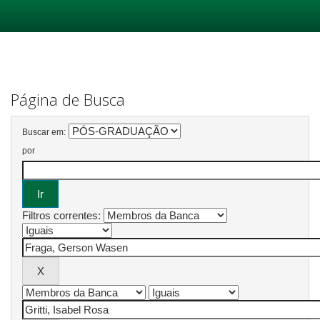
Skip
navigation
Página de Busca
Buscar em:
por
Filtros correntes: