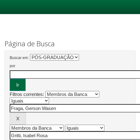
Skip
navigation
Página de Busca
Buscar em:
por
Filtros correntes: