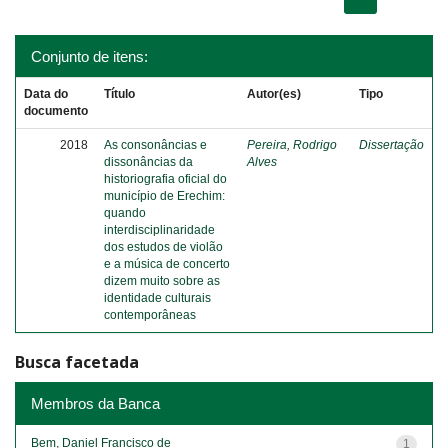
Conjunto de itens:
Data do
Título
Autor(es)
Tipo
documento
2018
As consonâncias e
Pereira, Rodrigo
Dissertação
dissonâncias da
Alves
historiografia oficial do
município de Erechim:
quando
interdisciplinaridade
dos estudos de violão
e a música de concerto
dizem muito sobre as
identidade culturais
contemporâneas
Busca facetada
Membros da Banca
Bem, Daniel Francisco de
1