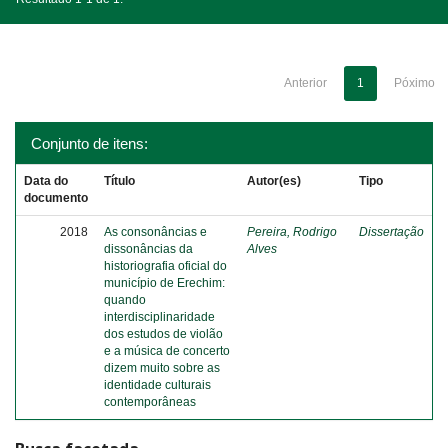
Anterior
1
Póximo
Conjunto de itens:
Data do
Título
Autor(es)
Tipo
documento
2018
As consonâncias e
Pereira, Rodrigo
Dissertação
dissonâncias da
Alves
historiografia oficial do
município de Erechim:
quando
interdisciplinaridade
dos estudos de violão
e a música de concerto
dizem muito sobre as
identidade culturais
contemporâneas