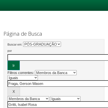
Skip
navigation
Página de Busca
Buscar em:
por
Filtros correntes: