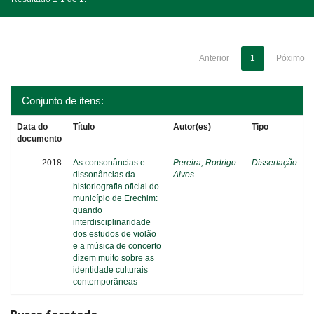
Anterior
1
Póximo
Conjunto de itens:
Data do
Título
Autor(es)
Tipo
documento
2018
As consonâncias e
Pereira, Rodrigo
Dissertação
dissonâncias da
Alves
historiografia oficial do
município de Erechim:
quando
interdisciplinaridade
dos estudos de violão
e a música de concerto
dizem muito sobre as
identidade culturais
contemporâneas