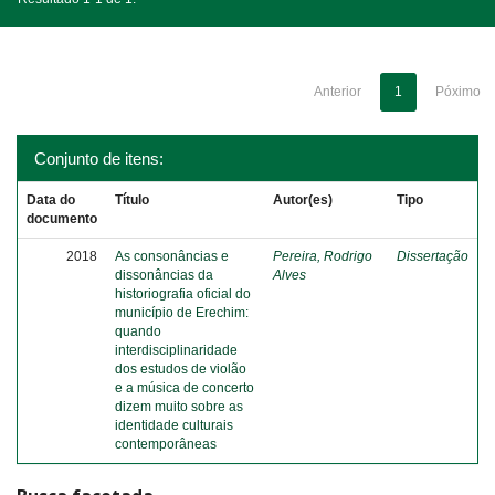
Anterior
1
Póximo
Conjunto de itens:
Data do
Título
Autor(es)
Tipo
documento
2018
As consonâncias e
Pereira, Rodrigo
Dissertação
dissonâncias da
Alves
historiografia oficial do
município de Erechim:
quando
interdisciplinaridade
dos estudos de violão
e a música de concerto
dizem muito sobre as
identidade culturais
contemporâneas