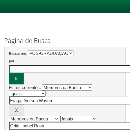
Skip
navigation
Página de Busca
Buscar em:
por
Filtros correntes: