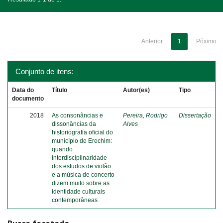
Anterior
1
Póximo
Conjunto de itens:
Data do
Título
Autor(es)
Tipo
documento
2018
As consonâncias e
Pereira, Rodrigo
Dissertação
dissonâncias da
Alves
historiografia oficial do
município de Erechim:
quando
interdisciplinaridade
dos estudos de violão
e a música de concerto
dizem muito sobre as
identidade culturais
contemporâneas