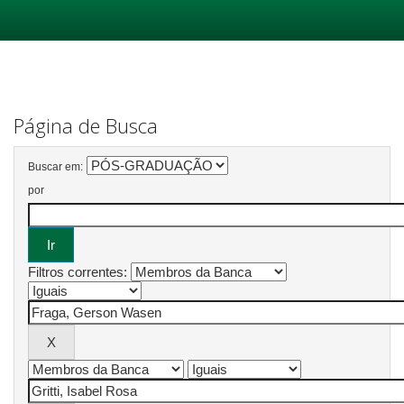
Skip
navigation
Página de Busca
Buscar em:
por
Filtros correntes: