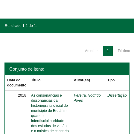
Resultado 1-1 de 1.
Anterior
1
Póximo
Conjunto de itens:
Data do
Título
Autor(es)
Tipo
documento
2018
As consonâncias e
Pereira, Rodrigo
Dissertação
dissonâncias da
Alves
historiografia oficial do
município de Erechim:
quando
interdisciplinaridade
dos estudos de violão
e a música de concerto