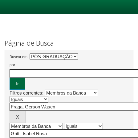
Skip
navigation
Página de Busca
Buscar em:
por
Filtros correntes: