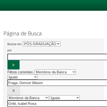
Skip
navigation
Página de Busca
Buscar em:
por
Filtros correntes: