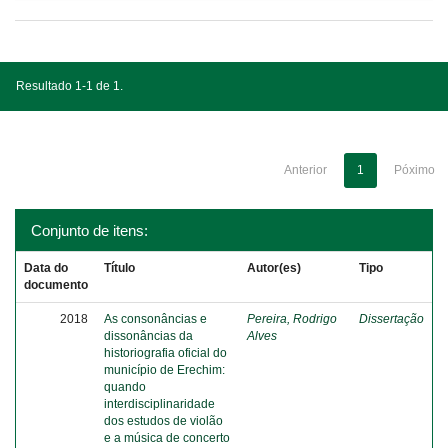
Resultado 1-1 de 1.
Anterior
1
Póximo
Conjunto de itens:
Data do
Título
Autor(es)
Tipo
documento
2018
As consonâncias e
Pereira, Rodrigo
Dissertação
dissonâncias da
Alves
historiografia oficial do
município de Erechim:
quando
interdisciplinaridade
dos estudos de violão
e a música de concerto