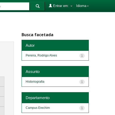
Entrar em:
Idioma
Busca facetada
Autor
Pereira, Rodrigo Alves
1
Assunto
Historiografia
1
Departamento
Campus Erechim
1