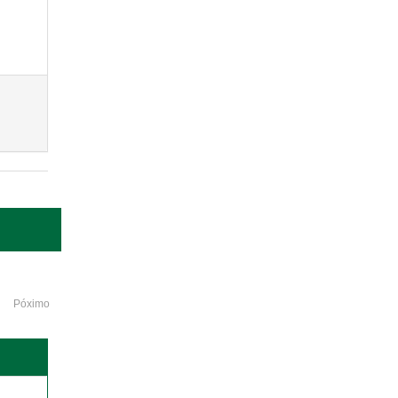
Póximo
o