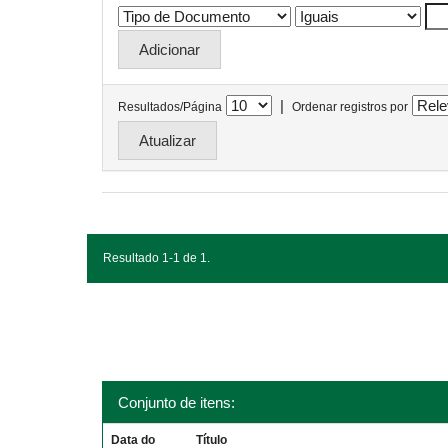
|
Resultados/Página
Ordenar registros por
Resultado 1-1 de 1.
Conjunto de itens:
Data do
Título