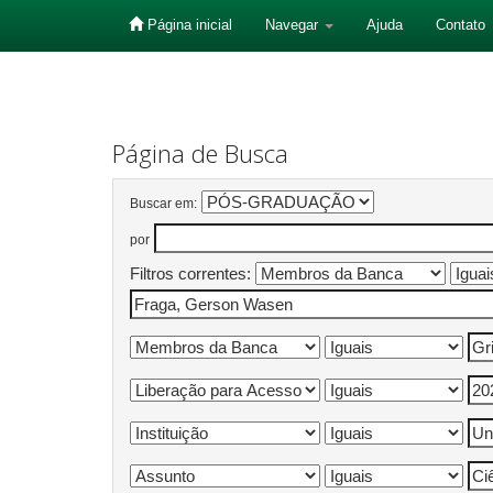
Página inicial
Navegar
Ajuda
Contato
Skip
navigation
Página de Busca
Buscar em:
por
Filtros correntes: