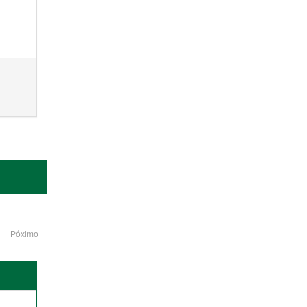
Póximo
o