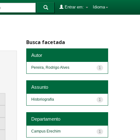
Entrar em:
Idioma
Busca facetada
Autor
Pereira, Rodrigo Alves
1
Assunto
Historiografia
1
Departamento
Campus Erechim
1