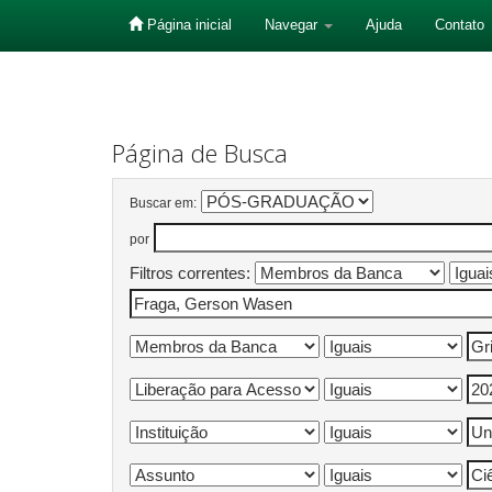
Página inicial
Navegar
Ajuda
Contato
Skip
navigation
Página de Busca
Buscar em:
por
Filtros correntes: