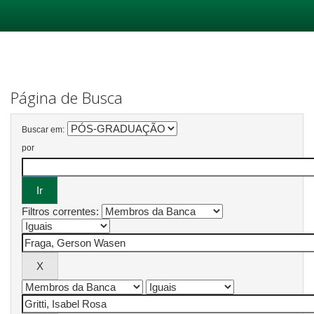
Skip
navigation
Página de Busca
Buscar em:
por
Filtros correntes: