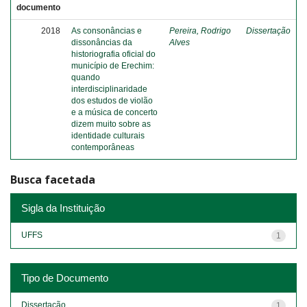
documento
2018
As consonâncias e
Pereira, Rodrigo
Dissertação
dissonâncias da
Alves
historiografia oficial do
município de Erechim:
quando
interdisciplinaridade
dos estudos de violão
e a música de concerto
dizem muito sobre as
identidade culturais
contemporâneas
Busca facetada
Sigla da Instituição
UFFS
1
Tipo de Documento
Dissertação
1