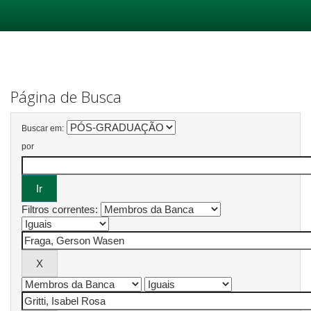
Skip
navigation
Página de Busca
Buscar em:
por
Filtros correntes: