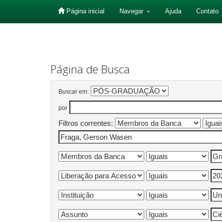
Página inicial
Navegar
Ajuda
Contato
Skip
navigation
Página de Busca
Buscar em:
por
Filtros correntes: