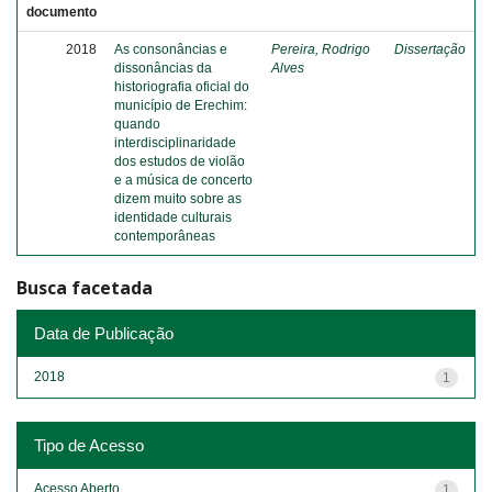
documento
2018
As consonâncias e
Pereira, Rodrigo
Dissertação
dissonâncias da
Alves
historiografia oficial do
município de Erechim:
quando
interdisciplinaridade
dos estudos de violão
e a música de concerto
dizem muito sobre as
identidade culturais
contemporâneas
Busca facetada
Data de Publicação
2018
1
Tipo de Acesso
Acesso Aberto
1