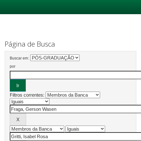
Skip
navigation
Página de Busca
Buscar em:
por
Filtros correntes: