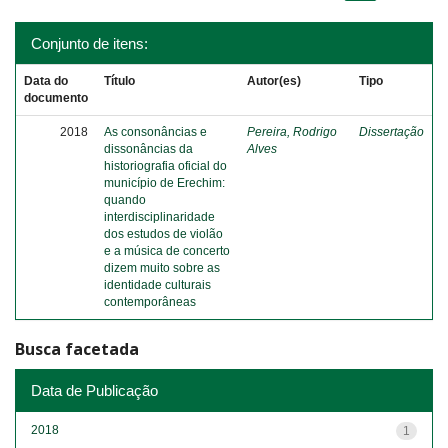
Conjunto de itens:
Data do
Título
Autor(es)
Tipo
documento
2018
As consonâncias e
Pereira, Rodrigo
Dissertação
dissonâncias da
Alves
historiografia oficial do
município de Erechim:
quando
interdisciplinaridade
dos estudos de violão
e a música de concerto
dizem muito sobre as
identidade culturais
contemporâneas
Busca facetada
Data de Publicação
2018
1