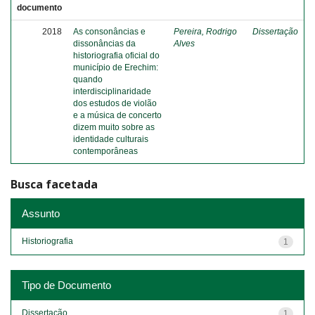
documento
2018
As consonâncias e
Pereira, Rodrigo
Dissertação
dissonâncias da
Alves
historiografia oficial do
município de Erechim:
quando
interdisciplinaridade
dos estudos de violão
e a música de concerto
dizem muito sobre as
identidade culturais
contemporâneas
Busca facetada
Assunto
Historiografia
1
Tipo de Documento
Dissertação
1