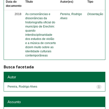
Data do
Título
Autor(es)
Tipo
documento
2018
As consonâncias e
Pereira, Rodrigo
Dissertação
dissonâncias da
Alves
historiografia oficial do
município de Erechim:
quando
interdisciplinaridade
dos estudos de violão
e a música de concerto
dizem muito sobre as
identidade culturais
contemporâneas
Busca facetada
Autor
Pereira, Rodrigo Alves
1
Assunto