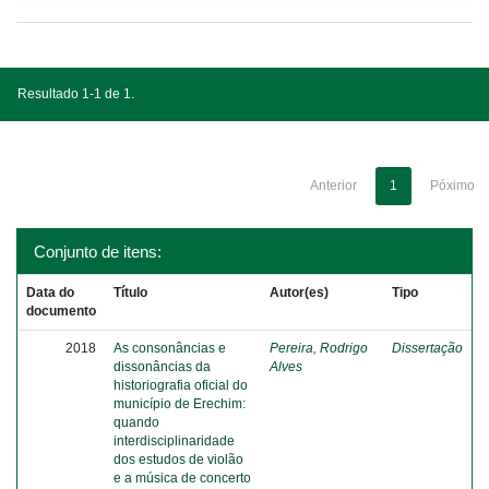
Resultado 1-1 de 1.
Anterior
1
Póximo
Conjunto de itens:
Data do
Título
Autor(es)
Tipo
documento
2018
As consonâncias e
Pereira, Rodrigo
Dissertação
dissonâncias da
Alves
historiografia oficial do
município de Erechim:
quando
interdisciplinaridade
dos estudos de violão
e a música de concerto