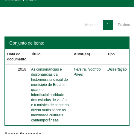
Anterior
1
Póximo
Conjunto de itens:
Data do
Título
Autor(es)
Tipo
documento
2018
As consonâncias e
Pereira, Rodrigo
Dissertação
dissonâncias da
Alves
historiografia oficial do
município de Erechim:
quando
interdisciplinaridade
dos estudos de violão
e a música de concerto
dizem muito sobre as
identidade culturais
contemporâneas