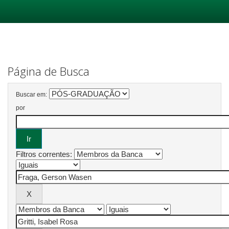
Skip
navigation
Página de Busca
Buscar em:
por
Filtros correntes: