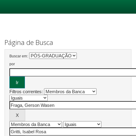
Skip
navigation
Página de Busca
Buscar em:
por
Filtros correntes: