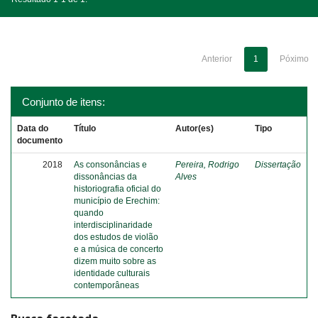
Anterior
1
Póximo
Conjunto de itens:
Data do
Título
Autor(es)
Tipo
documento
2018
As consonâncias e
Pereira, Rodrigo
Dissertação
dissonâncias da
Alves
historiografia oficial do
município de Erechim:
quando
interdisciplinaridade
dos estudos de violão
e a música de concerto
dizem muito sobre as
identidade culturais
contemporâneas