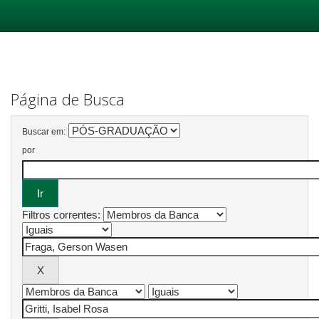
Skip
navigation
Página de Busca
Buscar em:
por
Filtros correntes: