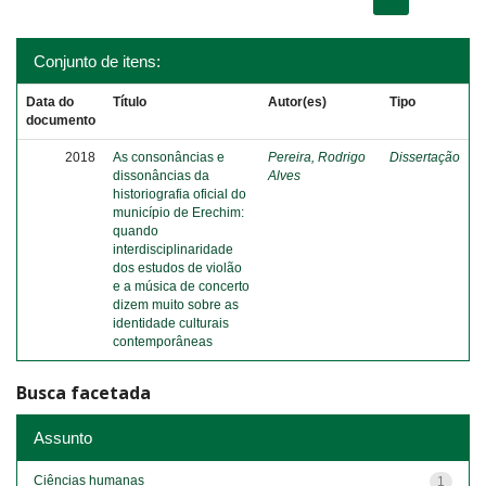
Conjunto de itens:
Data do
Título
Autor(es)
Tipo
documento
2018
As consonâncias e
Pereira, Rodrigo
Dissertação
dissonâncias da
Alves
historiografia oficial do
município de Erechim:
quando
interdisciplinaridade
dos estudos de violão
e a música de concerto
dizem muito sobre as
identidade culturais
contemporâneas
Busca facetada
Assunto
Ciências humanas
1