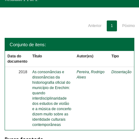
Anterior
1
Póximo
Conjunto de itens:
Data do
Título
Autor(es)
Tipo
documento
2018
As consonâncias e
Pereira, Rodrigo
Dissertação
dissonâncias da
Alves
historiografia oficial do
município de Erechim:
quando
interdisciplinaridade
dos estudos de violão
e a música de concerto
dizem muito sobre as
identidade culturais
contemporâneas