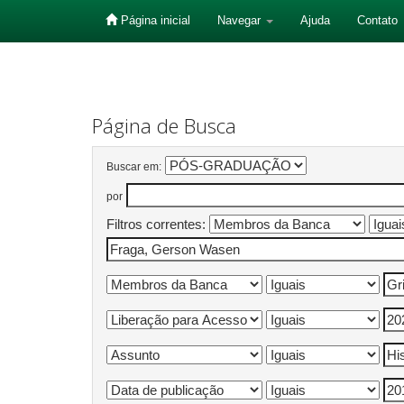
Página inicial
Navegar
Ajuda
Contato
Skip
navigation
Página de Busca
Buscar em:
por
Filtros correntes: