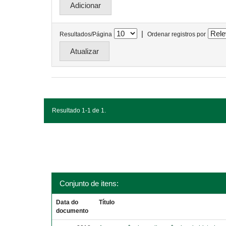
|
Resultados/Página
Ordenar registros por
Resultado 1-1 de 1.
Conjunto de itens:
Data do
Título
documento