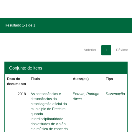
Resultado 1-1 de 1.
Anterior
1
Póximo
Conjunto de itens:
Data do
Título
Autor(es)
Tipo
documento
2018
As consonâncias e
Pereira, Rodrigo
Dissertação
dissonâncias da
Alves
historiografia oficial do
município de Erechim:
quando
interdisciplinaridade
dos estudos de violão
e a música de concerto