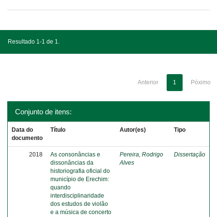
Resultado 1-1 de 1.
Anterior
1
Póximo
Conjunto de itens:
Data do
Título
Autor(es)
Tipo
documento
2018
As consonâncias e
Pereira, Rodrigo
Dissertação
dissonâncias da
Alves
historiografia oficial do
município de Erechim:
quando
interdisciplinaridade
dos estudos de violão
e a música de concerto