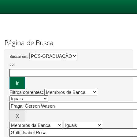
Skip
navigation
Página de Busca
Buscar em:
por
Filtros correntes: