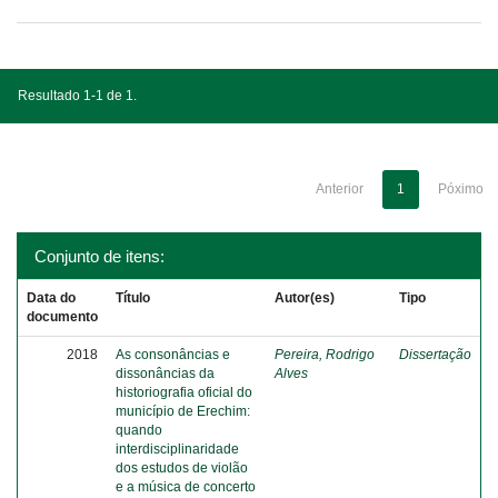
Resultado 1-1 de 1.
Anterior
1
Póximo
Conjunto de itens:
Data do
Título
Autor(es)
Tipo
documento
2018
As consonâncias e
Pereira, Rodrigo
Dissertação
dissonâncias da
Alves
historiografia oficial do
município de Erechim:
quando
interdisciplinaridade
dos estudos de violão
e a música de concerto