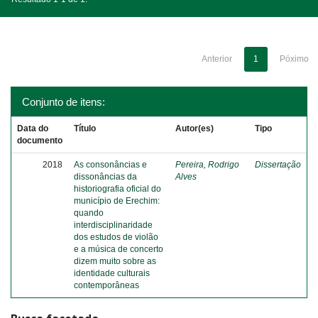
Anterior
1
Póximo
Conjunto de itens:
Data do
Título
Autor(es)
Tipo
documento
2018
As consonâncias e
Pereira, Rodrigo
Dissertação
dissonâncias da
Alves
historiografia oficial do
município de Erechim:
quando
interdisciplinaridade
dos estudos de violão
e a música de concerto
dizem muito sobre as
identidade culturais
contemporâneas