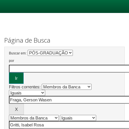
Skip
navigation
Página de Busca
Buscar em:
por
Filtros correntes: