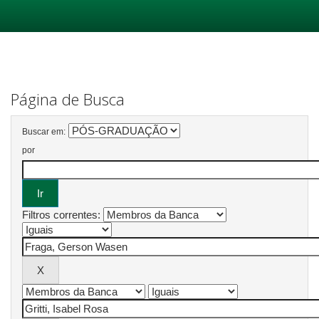
Skip
navigation
Página de Busca
Buscar em:
por
Filtros correntes: