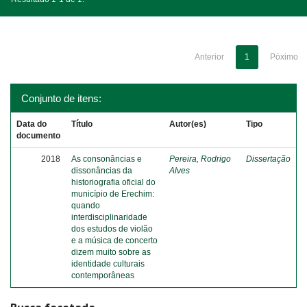
Anterior
1
Póximo
Conjunto de itens:
Data do
Título
Autor(es)
Tipo
documento
2018
As consonâncias e
Pereira, Rodrigo
Dissertação
dissonâncias da
Alves
historiografia oficial do
município de Erechim:
quando
interdisciplinaridade
dos estudos de violão
e a música de concerto
dizem muito sobre as
identidade culturais
contemporâneas