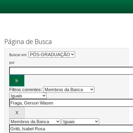
Skip
navigation
Página de Busca
Buscar em:
por
Filtros correntes: