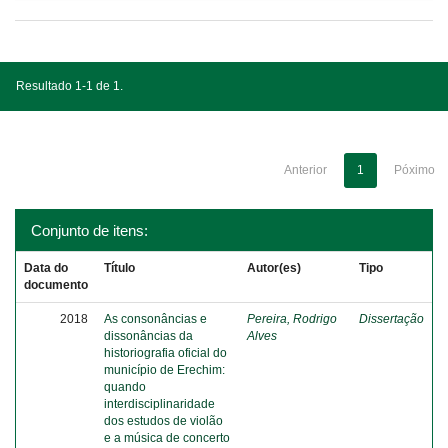
Resultado 1-1 de 1.
Anterior
1
Póximo
Conjunto de itens:
Data do
Título
Autor(es)
Tipo
documento
2018
As consonâncias e
Pereira, Rodrigo
Dissertação
dissonâncias da
Alves
historiografia oficial do
município de Erechim:
quando
interdisciplinaridade
dos estudos de violão
e a música de concerto