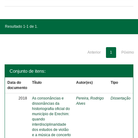
Resultado 1-1 de 1.
Anterior
1
Póximo
Conjunto de itens:
Data do
Título
Autor(es)
Tipo
documento
2018
As consonâncias e
Pereira, Rodrigo
Dissertação
dissonâncias da
Alves
historiografia oficial do
município de Erechim:
quando
interdisciplinaridade
dos estudos de violão
e a música de concerto