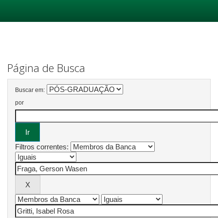
Skip
navigation
Página de Busca
Buscar em:
por
Filtros correntes: