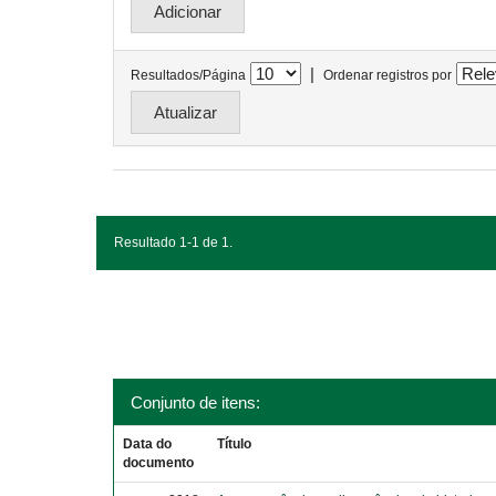
|
Resultados/Página
Ordenar registros por
Resultado 1-1 de 1.
Conjunto de itens:
Data do
Título
documento