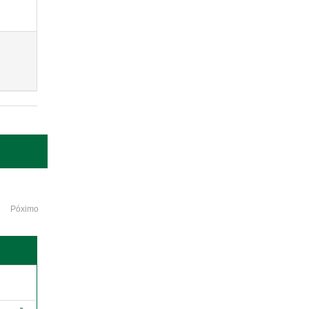
Póximo
o