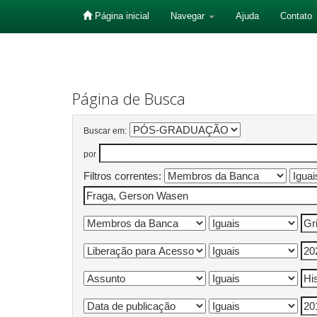
Página inicial
Navegar
Ajuda
Contato
Skip
navigation
Página de Busca
Buscar em:
por
Filtros correntes: