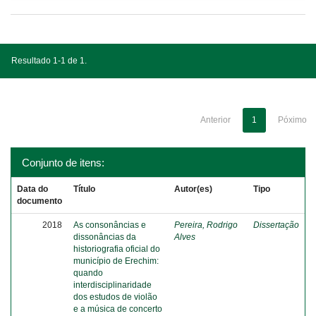
Resultado 1-1 de 1.
Anterior
1
Póximo
Conjunto de itens:
Data do
Título
Autor(es)
Tipo
documento
2018
As consonâncias e
Pereira, Rodrigo
Dissertação
dissonâncias da
Alves
historiografia oficial do
município de Erechim:
quando
interdisciplinaridade
dos estudos de violão
e a música de concerto