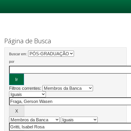
Skip
navigation
Página de Busca
Buscar em:
por
Filtros correntes: