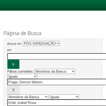
Skip
navigation
Página de Busca
Buscar em:
por
Filtros correntes: