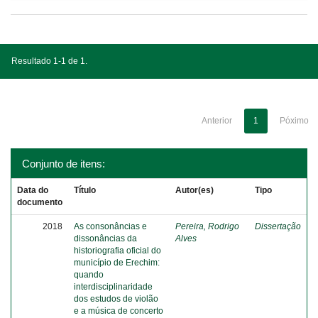
Resultado 1-1 de 1.
Anterior
1
Póximo
Conjunto de itens:
Data do
Título
Autor(es)
Tipo
documento
2018
As consonâncias e
Pereira, Rodrigo
Dissertação
dissonâncias da
Alves
historiografia oficial do
município de Erechim:
quando
interdisciplinaridade
dos estudos de violão
e a música de concerto