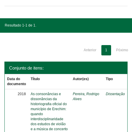
Resultado 1-1 de 1.
Anterior
1
Póximo
Conjunto de itens:
Data do
Título
Autor(es)
Tipo
documento
2018
As consonâncias e
Pereira, Rodrigo
Dissertação
dissonâncias da
Alves
historiografia oficial do
município de Erechim:
quando
interdisciplinaridade
dos estudos de violão
e a música de concerto