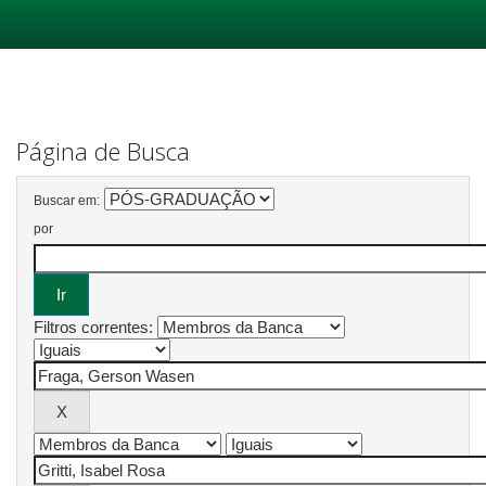
Skip
navigation
Página de Busca
Buscar em:
por
Filtros correntes: