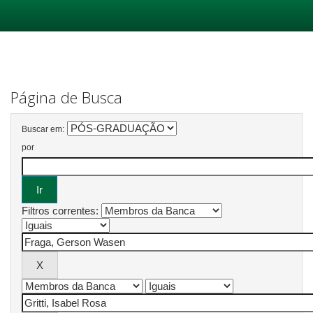
Skip
navigation
Página de Busca
Buscar em:
por
Filtros correntes: