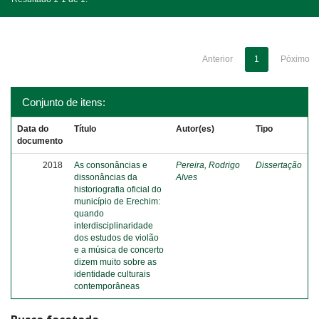
Anterior
1
Póximo
Conjunto de itens:
Data do
Título
Autor(es)
Tipo
documento
2018
As consonâncias e
Pereira, Rodrigo
Dissertação
dissonâncias da
Alves
historiografia oficial do
município de Erechim:
quando
interdisciplinaridade
dos estudos de violão
e a música de concerto
dizem muito sobre as
identidade culturais
contemporâneas