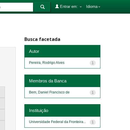
Entrar em:
Idioma
Busca facetada
Autor
Pereira, Rodrigo Alves
1
Membros da Banca
Bem, Daniel Francisco de
1
Instituição
Universidade Federal da Fronteira...
1