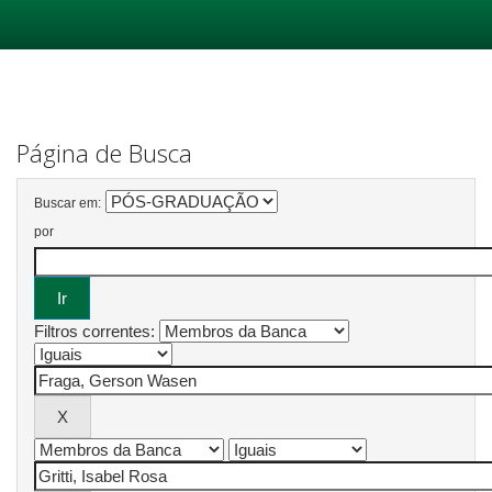
Skip
navigation
Página de Busca
Buscar em:
por
Filtros correntes: