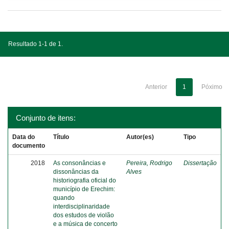
Resultado 1-1 de 1.
Anterior
1
Póximo
Conjunto de itens:
Data do
Título
Autor(es)
Tipo
documento
2018
As consonâncias e
Pereira, Rodrigo
Dissertação
dissonâncias da
Alves
historiografia oficial do
município de Erechim:
quando
interdisciplinaridade
dos estudos de violão
e a música de concerto