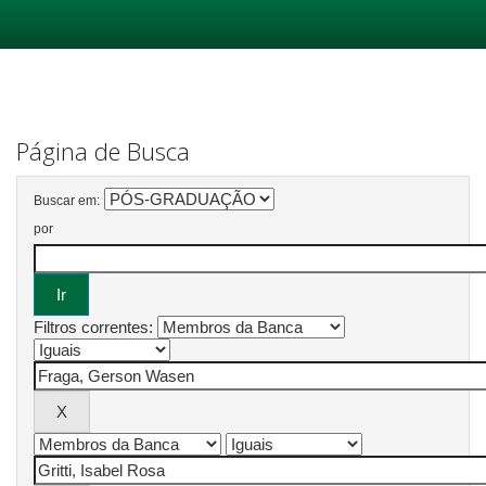
Skip
navigation
Página de Busca
Buscar em:
por
Filtros correntes: