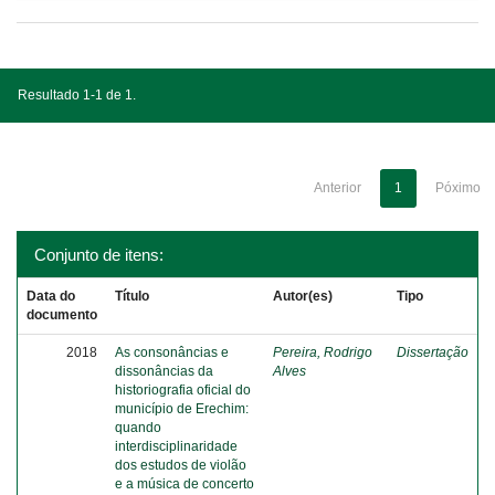
Resultado 1-1 de 1.
Anterior
1
Póximo
Conjunto de itens:
Data do
Título
Autor(es)
Tipo
documento
2018
As consonâncias e
Pereira, Rodrigo
Dissertação
dissonâncias da
Alves
historiografia oficial do
município de Erechim:
quando
interdisciplinaridade
dos estudos de violão
e a música de concerto