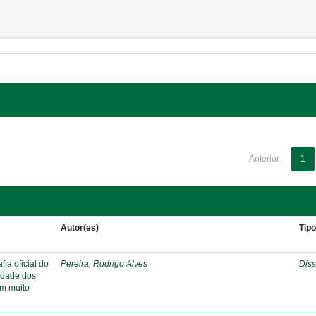
Anterior
1
Autor(es)
Tip
ia oficial do
Pereira, Rodrigo Alves
Diss
ridade dos
em muito
s