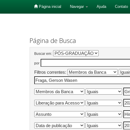
Página inicial
Navegar
Ajuda
Contato
Skip
navigation
Página de Busca
Buscar em:
por
Filtros correntes: