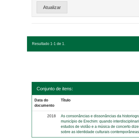
Resultado 1-1 de 1.
Conjunto de itens:
Data do
Título
documento
2018
As consonâncias e dissonâncias da historiograf
município de Erechim: quando interdisciplina
estudos de violão e a música de concerto diz
sobre as identidade culturais contemporânea