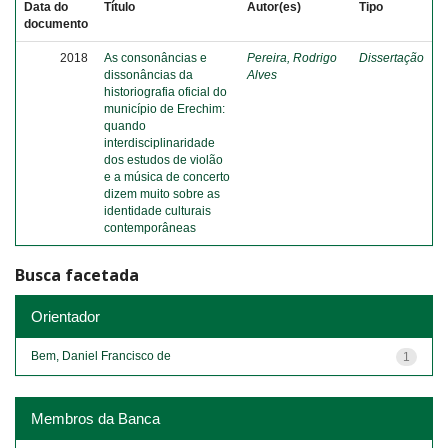
Data do
Título
Autor(es)
Tipo
documento
2018
As consonâncias e
Pereira, Rodrigo
Dissertação
dissonâncias da
Alves
historiografia oficial do
município de Erechim:
quando
interdisciplinaridade
dos estudos de violão
e a música de concerto
dizem muito sobre as
identidade culturais
contemporâneas
Busca facetada
Orientador
Bem, Daniel Francisco de
1
Membros da Banca