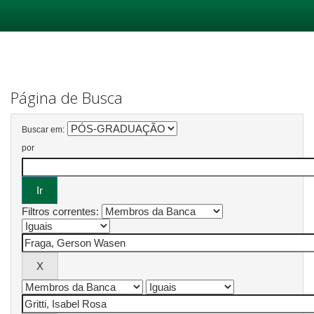
Skip
navigation
Página de Busca
Buscar em:
por
Filtros correntes: