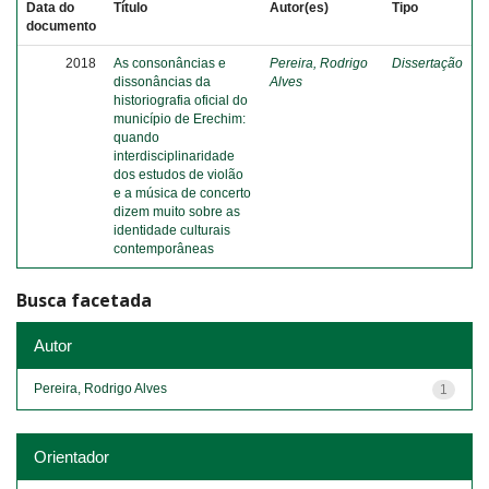
Data do
Título
Autor(es)
Tipo
documento
2018
As consonâncias e
Pereira, Rodrigo
Dissertação
dissonâncias da
Alves
historiografia oficial do
município de Erechim:
quando
interdisciplinaridade
dos estudos de violão
e a música de concerto
dizem muito sobre as
identidade culturais
contemporâneas
Busca facetada
Autor
Pereira, Rodrigo Alves
1
Orientador