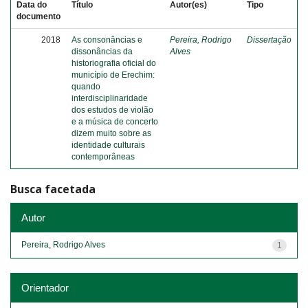
Data do
Título
Autor(es)
Tipo
documento
2018
As consonâncias e
Pereira, Rodrigo
Dissertação
dissonâncias da
Alves
historiografia oficial do
município de Erechim:
quando
interdisciplinaridade
dos estudos de violão
e a música de concerto
dizem muito sobre as
identidade culturais
contemporâneas
Busca facetada
Autor
Pereira, Rodrigo Alves
1
Orientador