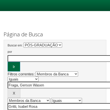
Skip
navigation
Página de Busca
Buscar em:
por
Filtros correntes: