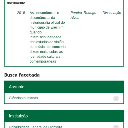
documento
2018
As consonâncias e
Pereira, Rodrigo
Dissertação
dissonâncias da
Alves
historiografia oficial do
município de Erechim:
quando
interdisciplinaridade
dos estudos de violão
e a música de concerto
dizem muito sobre as
identidade culturais
contemporâneas
Busca facetada
Assunto
Ciências humanas
1
Instituição
Universidade Federal da Fronteira...
1