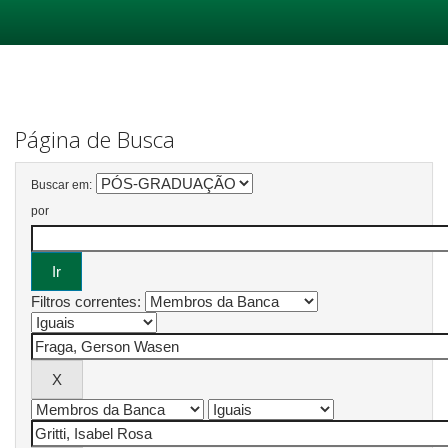
Skip
navigation
Página de Busca
Buscar em:
por
Filtros correntes: