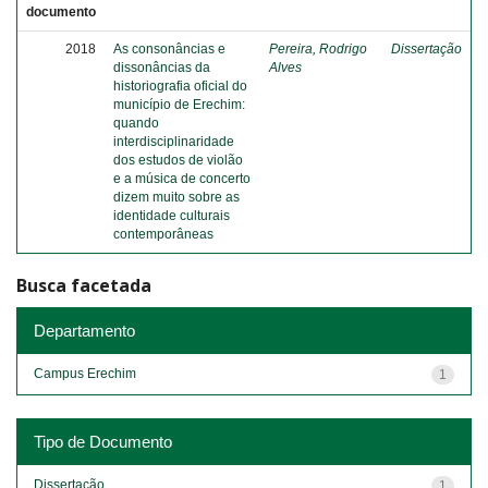
documento
2018
As consonâncias e
Pereira, Rodrigo
Dissertação
dissonâncias da
Alves
historiografia oficial do
município de Erechim:
quando
interdisciplinaridade
dos estudos de violão
e a música de concerto
dizem muito sobre as
identidade culturais
contemporâneas
Busca facetada
Departamento
Campus Erechim
1
Tipo de Documento
Dissertação
1