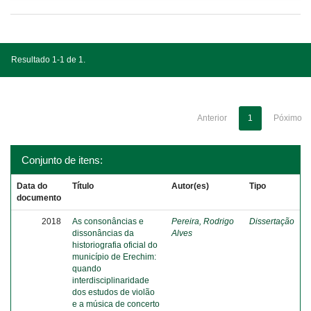
Resultado 1-1 de 1.
Anterior
1
Póximo
Conjunto de itens:
Data do
Título
Autor(es)
Tipo
documento
2018
As consonâncias e
Pereira, Rodrigo
Dissertação
dissonâncias da
Alves
historiografia oficial do
município de Erechim:
quando
interdisciplinaridade
dos estudos de violão
e a música de concerto