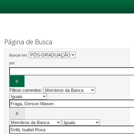
Skip
navigation
Página de Busca
Buscar em:
por
Filtros correntes: